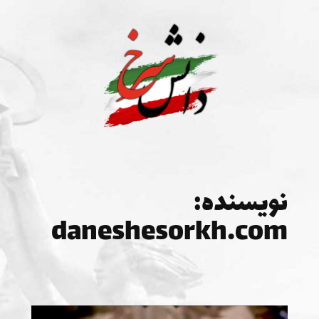
رفتن
به
محتوا
نویسنده:
daneshesorkh.com